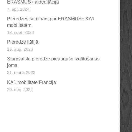
ERASMUS+ akreditācija
7. apr. 2024
Pieredzes seminārs par ERASMUS+ KA1
mobilitātēm
12. sept. 2023
Pieredze Itālijā
15. aug. 2023
Starpvalstu pieredze pieaugušo izglītošanas
jomā
31. marts 2023
KA1 mobilitāte Francijā
20. dec. 2022