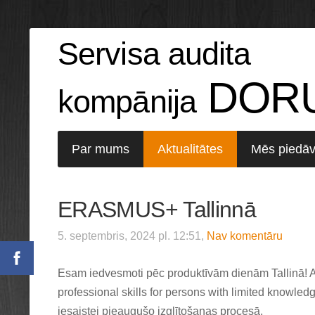
Servisa audita
DOR
kompānija
Par mums
Aktualitātes
Mēs piedā
ERASMUS+ Tallinnā
5. septembris, 2024 pl. 12:51,
Nav komentāru
Esam iedvesmoti pēc produktīvām dienām Tallinā! Ar
professional skills for persons with limited knowled
iesaistei pieaugušo izglītošanas procesā.