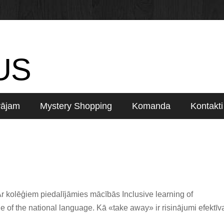
US
vājam
Mystery Shopping
Komanda
Kontakti
 kolēģiem piedalījāmies mācībās Inclusive learning of
ge of the national language. Kā «take away» ir risinājumi efektīv