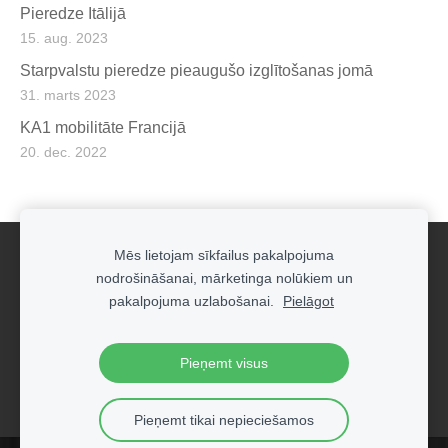
Pieredze Itālijā
15. aug. 2023
Starpvalstu pieredze pieaugušo izglītošanas jomā
31. marts 2023
KA1 mobilitāte Francijā
20. dec. 2022
Mēs lietojam sīkfailus pakalpojuma
Sīkdatnes
nodrošināšanai, mārketinga nolūkiem un
pakalpojuma uzlabošanai.
Pielāgot
Servisa audita kompānija DORUS SIA
© 2024
Privātuma politika
Pieņemt visus
Pieņemt tikai nepieciešamos