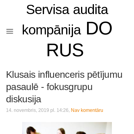
Servisa audita
DO
kompānija
RUS
Klusais influenceris pētījumu
pasaulē - fokusgrupu
diskusija
14. novembris, 2019 pl. 14:26,
Nav komentāru