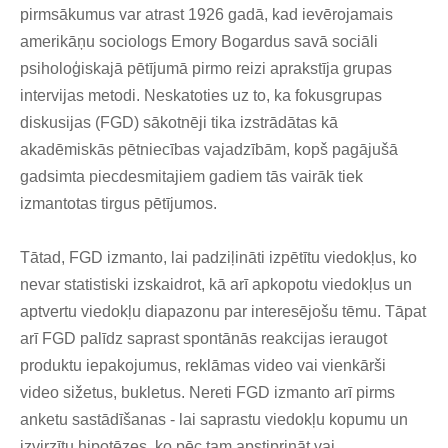
pirmsākumus var atrast 1926 gadā, kad ievērojamais
amerikāņu sociologs
Emory Bogardus
savā sociāli
psiholoģiskajā pētījumā pirmo reizi aprakstīja grupas
intervijas metodi.
Neskatoties uz to, ka fokusgrupas
diskusijas (FGD) sākotnēji tika izstrādātas kā
akadēmiskās pētniecības vajadzībām, kopš pagājušā
gadsimta piecdesmitajiem gadiem tās vairāk tiek
izmantotas tirgus pētījumos.
Tātad, FGD izmanto, lai padziļināti izpētītu viedokļus, ko
nevar statistiski izskaidrot, kā arī apkopotu viedokļus un
aptvertu viedokļu diapazonu par interesējošu tēmu.
Tāpat
arī FGD palīdz saprast spontānās reakcijas ieraugot
produktu iepakojumus, reklāmas video vai vienkārši
video sižetus, bukletus. Nereti FGD izmanto arī
pirms
anketu sastādīšanas - lai saprastu viedokļu kopumu un
izvirzītu hipotēzes, ko pēc tam apstiprināt vai