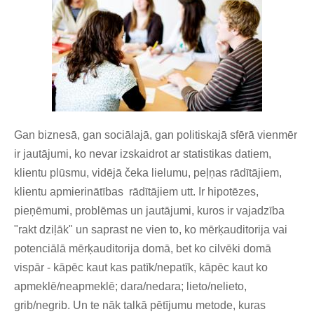
Gan biznesā, gan sociālajā, gan politiskajā sfērā vienmēr
ir jautājumi, ko nevar izskaidrot ar statistikas datiem,
klientu plūsmu, vidējā čeka lielumu, peļņas rādītājiem,
klientu apmierinātības rādītājiem utt. Ir hipotēzes,
pieņēmumi, problēmas un jautājumi, kuros ir vajadzība
"rakt dziļāk" un saprast ne vien to, ko mērķauditorija vai
potenciālā mērķauditorija domā, bet ko cilvēki domā
vispār - kāpēc kaut kas patīk/nepatīk, kāpēc kaut ko
apmeklē/neapmeklē; dara/nedara; lieto/nelieto,
grib/negrib. Un te nāk talkā pētījumu metode, kuras