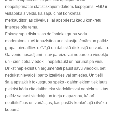
neapstiprināt ar statistiskajiem datiem. Iespējams, FGD ir
vislabākais veids, k
ā sapulcināt konkrētas
mērķauditorijas cilvēkus, lai apspriestu kādu konkrētu
interesējošu tēmu.
Fokusgrupu diskusijas dalībnieku grupu vada
moderators, kurš iepazīstina ar diskusiju tēmām un palīdz
grupai piedalīties dzīvīgā un dabiskā diskusijā un vada to.
Galvenie nosacījumi - nav pareizu vai nepareizu viedokļu
un - cienīt otra viedokli, nepārtraukt un nerunāt pa virsu.
Drīkst nepiekrist un argumentēti paust savu viedokli, bet
nedrīkst nievājoši par to izteikties vai smieties.
Un tieši
šajā apstāklī ir fokusgrupu spēks - dalībniekiem tiek ļauts
piekrist kāda cita dalībnieka viedoklim vai nepiekrist - tas
palīdz saprast viedokļu un ideju diapazonu, kā arī
neatbilstības un variācijas, kas pastāv konkrētajā cilvēku
kopumā.