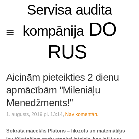
Servisa audita
DO
kompānija
RUS
Aicinām pieteikties 2 dienu
apmācībām "Mileniāļu
Menedžments!"
1. augusts, 2019 pl. 13:14,
Nav komentāru
Sokrāta māceklis Platons – filozofs un matemātiķis