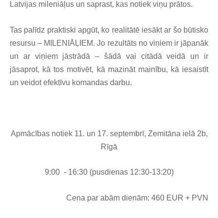
Latvijas mileniāļus un saprast, kas notiek viņu prātos.
Tas palīdz praktiski apgūt, ko realitātē iesākt ar šo būtisko
resursu – MILENIĀĻIEM. Jo rezultāts no viņiem ir jāpanāk
un ar viņiem jāstrādā – šādā vai citādā veidā un ir
jāsaprot, kā tos motivēt, kā mazināt mainību, kā iesaistīt
un veidot efektīvu komandas darbu.
Apmācības notiek 11. un 17. septembrī, Zemitāna ielā 2b,
Rīgā
9:00
- 16:30 (pusdienas 12:30-13:20)
Cena par abām dienām: 460 EUR + PVN