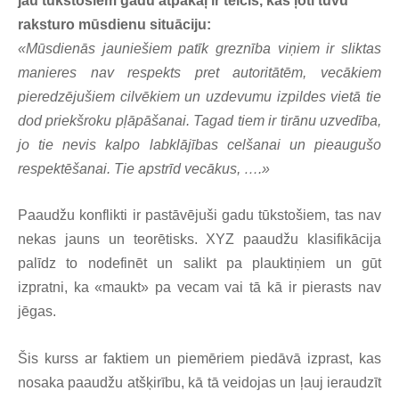
jau tūkstošiem gadu atpakaļ ir teicis, kas ļoti tuvu
raksturo mūsdienu situāciju:
«Mūsdienās jauniešiem patīk greznība viņiem ir sliktas
manieres nav respekts pret autoritātēm, vecākiem
pieredzējušiem cilvēkiem un uzdevumu izpildes vietā tie
dod priekšroku pļāpāšanai. Tagad tiem ir tirānu uzvedība,
jo tie nevis kalpo labklājības celšanai un pieaugušo
respektēšanai. Tie apstrīd vecākus, ….»
Paaudžu konflikti ir pastāvējuši gadu tūkstošiem, tas nav
nekas jauns un teorētisks. XYZ paaudžu klasifikācija
palīdz to nodefinēt un salikt pa plauktiņiem un gūt
izpratni, ka «maukt» pa vecam vai tā kā ir pierasts nav
jēgas.
Šis kurss ar faktiem un piemēriem piedāvā izprast, kas
nosaka paaudžu atšķirību, kā tā veidojas un ļauj ieraudzīt