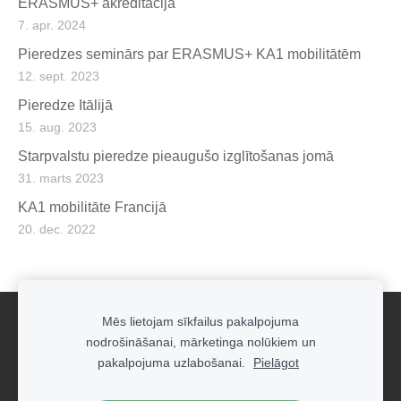
ERASMUS+ akreditācija
7. apr. 2024
Pieredzes seminārs par ERASMUS+ KA1 mobilitātēm
12. sept. 2023
Pieredze Itālijā
15. aug. 2023
Starpvalstu pieredze pieaugušo izglītošanas jomā
31. marts 2023
KA1 mobilitāte Francijā
20. dec. 2022
Mēs lietojam sīkfailus pakalpojuma
Sīkdatnes
nodrošināšanai, mārketinga nolūkiem un
pakalpojuma uzlabošanai.
Pielāgot
Servisa audita kompānija DORUS SIA
© 2024
Privātuma politika